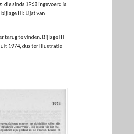
n’
die sinds 1968 ingevoerd is.
jlage III: Lijst van
 terug te vinden. Bijlage III
it 1974, dus ter illustratie