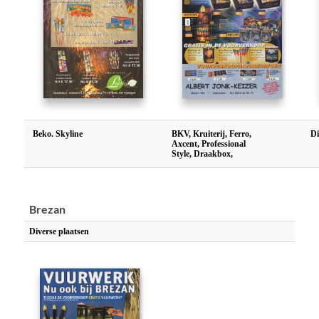
Beko. Skyline
BKV, Kruiterij, Ferro,
Di
Axcent, Professional
Style, Draakbox,
Brezan
Diverse plaatsen