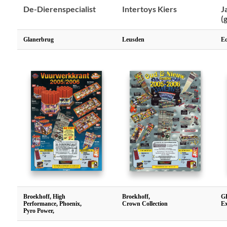
De-Dierenspecialist
Intertoys Kiers
J
(
Glanerbrug
Leusden
E
Broekhoff, High
Broekhoff,
GB
Performance, Phoenix,
Crown Collection
Ex
Pyro Power,