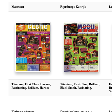
Maarssen
Rijnsburg / Katwijk
Le
Titanium, First Class, Havana,
Titanium, First Class, Brilliant,
Ha
Fascinating, Brilliant, Hardix
Black Smith, Facinating,
Br
S
Tuincentrum
Baptist Vuurwerk
L