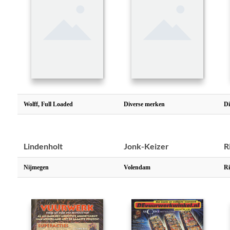
Roden
Veenendaal
Zo
Wolff, Full Loaded
Diverse merken
Di
Lindenholt
Jonk-Keizer
R
Nijmegen
Volendam
Ri