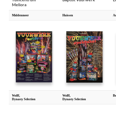
Meliora
Middenmeer
Huissen
A
Wolff,
Wolff,
Br
Dynasty Selection
Dynasty Selection