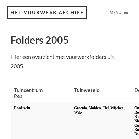
HET VUURWERK ARCHIEF
MENU
Folders 2005
Hier een overzicht met vuurwerkfolders uit
2005.
Tuincentrum
Tuinwereld
D
Pap
Dordrecht
Groenlo, Malden, Tiel, Wijchen,
Ou
Wilp
Ro
Ba
Ni
Ou
Ro
Ba