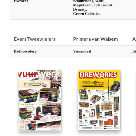
Excellent
Schuurmans, Wolff,
Magnificent, Full Loaded,
Dynasty,
Crown Collection
Evers Tweewielers
Primera van Walsem
A
Badhoevedorp
Veenendaal
R