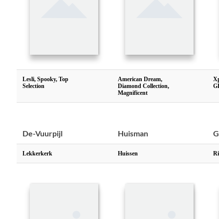
Lesli, Spooky, Top
American Dream,
Xp
Selection
Diamond Collection,
G
Magnificent
De-Vuurpijl
Huisman
G
Lekkerkerk
Huissen
Ri