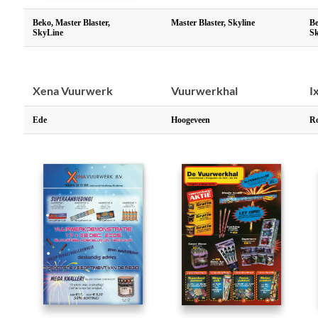
Beko, Master Blaster,
Master Blaster, Skyline
Be
SkyLine
Sk
Xena Vuurwerk
Vuurwerkhal
I
Ede
Hoogeveen
R