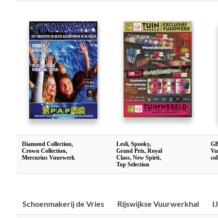
Diamond Collection,
Lesli, Spooky,
GB
Crown Collection,
Grand Prix, Royal
Vu
Mercurius Vuurwerk
Class, New Spirit,
col
Top Selection
Schoenmakerij de Vries
Rijswijkse Vuurwerkhal
I