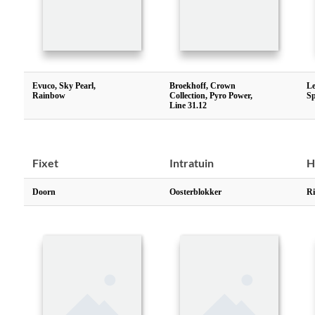
Evuco, Sky Pearl,
Broekhoff, Crown
Le
Rainbow
Collection, Pyro Power,
S
Line 31.12
Fixet
Intratuin
H
Doorn
Oosterblokker
Ri