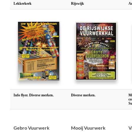
Lekkerkerk
Rijswijk
A
Info flyer. Diverse merken.
Diverse merken.
Me
co
Su
Gebro Vuurwerk
Mooij Vuurwerk
V