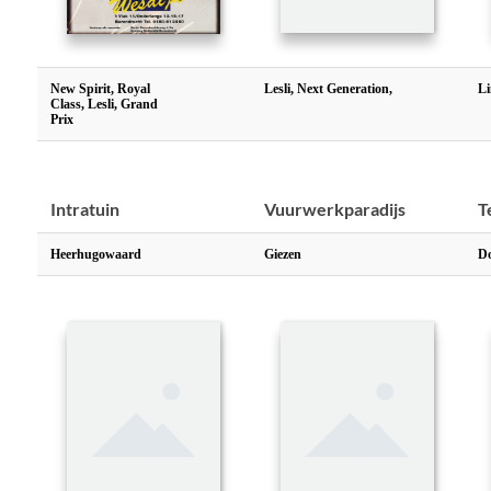
New Spirit, Royal
Lesli, Next Generation,
Li
Class, Lesli, Grand
Prix
Intratuin
Vuurwerkparadijs
T
Heerhugowaard
Giezen
Do