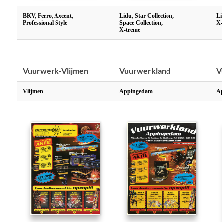
BKV, Ferro, Axcent,
Lidu, Star Collection,
Li
Professional Style
Space Collection,
X
X-treme
Vuurwerk-Vlijmen
Vuurwerkland
V
Vlijmen
Appingedam
A