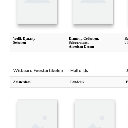
Wolff, Dynasty
Diamond Collection,
Be
Selection
Schuurmans,
bl
American Dream
Witbaard Feestartikelen
Halfords
Amsterdam
Landelijk
E