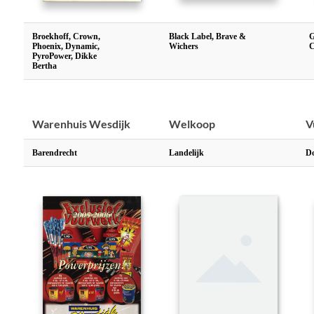
Broekhoff, Crown,
Black Label, Brave &
G
Phoenix, Dynamic,
Wichers
C
PyroPower, Dikke
Bertha
Warenhuis Wesdijk
Welkoop
V
Barendrecht
Landelijk
Do