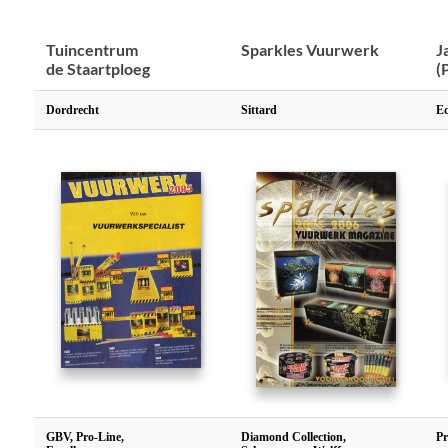
Tuincentrum
Sparkles Vuurwerk
J
de Staartploeg
(
Dordrecht
Sittard
E
GBV, Pro-Line,
Diamond Collection,
Pr