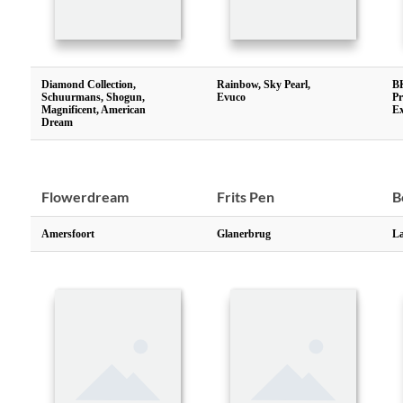
Diamond Collection,
Rainbow, Sky Pearl,
BK
Schuurmans, Shogun,
Evuco
Pr
Magnificent, American
Ex
Dream
Flowerdream
Frits Pen
B
Amersfoort
Glanerbrug
La